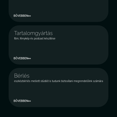
BŐVEBBEN
Tartalomgyártás
film, fénykép és podcast készítése
BŐVEBBEN
Bérlés
eszközbérlés mellett stúdiót is tudunk biztosítani megrendelőink számára
BŐVEBBEN