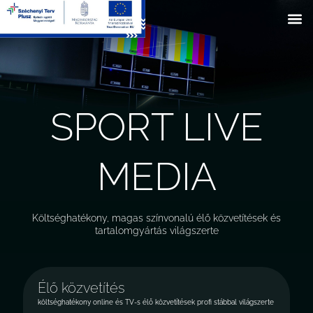
Skip
to
content
SPORT LIVE
MEDIA
Költséghatékony, magas színvonalú élő közvetítések és
tartalomgyártás világszerte
Élő közvetítés
költséghatékony online és TV-s élő közvetítések profi stábbal világszerte