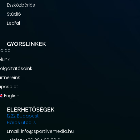
Eszközbérlés
Stúdió
Ledfal
GYORSLINKEK
őoldal
ólunk
zolgáltatásaink
rtnereink
apcsolat
English
ELÉRHETŐSÉGEK
1222 Budapest
Háros utca 7.
Email: info@sportlivemedia.hu