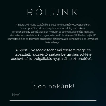
RÓLUNK
A Sport Live Media szakértője a teljes körű eseményközvetítéseknek.
Versenyektől sporteseményeken át koncertekig széleskörű,
költséghatékony szolgáltatásokat nyújtunk az események sokféle igényére.
Kiemelkedő szakértelmünk a magas színvonalú tartalom előállításában rejlik élő
közvetítésekhez és televíziós adásokhoz, biztosítva a zökkenőmentes és lenyűgöző
lefedettséget.
A Sport Live Media technikai felszereltsége és
tapasztalt, hozzáértő szakembergárdája sokféle
audiovizuális szolgáltatás nyújtását teszi lehetővé.
Írjon nekünk!
N
é
v