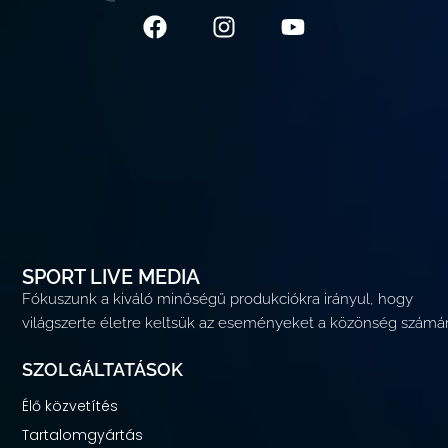
F
I
Y
a
n
o
c
s
u
e
t
t
b
a
u
o
g
b
o
r
e
k
a
m
SPORT LIVE MEDIA
Fókuszunk a kiváló minőségű produkciókra irányul, hogy
világszerte életre keltsük az eseményeket a közönség számár
SZOLGÁLTATÁSOK
Élő közvetítés
Tartalomgyártás